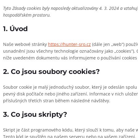
Tyto Zásady cookies byly naposledy aktualizovány 4. 3. 2024 a vztahu
hospodářském prostoru.
1. Úvod
Naše webové stránky
https://hunter-sro.cz
(dále jen „web“) použív
usnadnění jsou všechny technologie označovány jako „cookies“). Coo
níže uvedeném dokumentu vás informujeme o používání cookie
2. Co jsou soubory cookies?
Soubor cookie je malý jednoduchý soubor, který je odeslán spol
pevný disk počítače nebo jiného zařízení. Informace v nich ul
příslušných třetích stran během následné návštěvy.
3. Co jsou skripty?
Skript je část programového kódu, který slouží k tomu, aby naše 
Tento kód je spuštěn na našem serveru nebo na vašem zařízení.