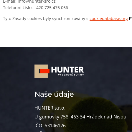
E-mail:
info@
hunter-sro.cz
Telefonní číslo: +420 725 476 066
Tyto Zásady cookies byly synchronizovány s
cookiedatabase.org
Naše údaje
HUNTER s.r.o.
U gumovky 758, 463 34 Hrádek nad Nisou
IČO: 63146126