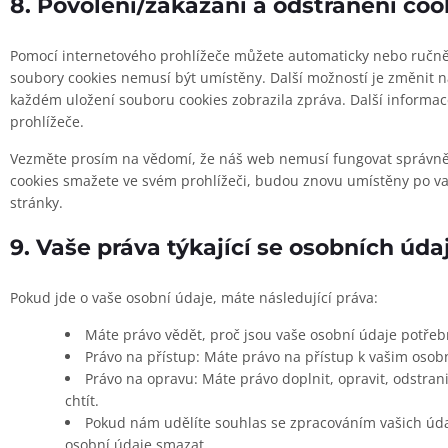
8. Povolení/zakázání a odstranění coo
Pomocí internetového prohlížeče můžete automaticky nebo ručně 
soubory cookies nemusí být umístěny. Další možností je změnit n
každém uložení souboru cookies zobrazila zpráva. Další inform
prohlížeče.
Vezměte prosím na vědomí, že náš web nemusí fungovat správně,
cookies smažete ve svém prohlížeči, budou znovu umístěny po v
stránky.
9. Vaše práva týkající se osobních úda
Pokud jde o vaše osobní údaje, máte následující práva:
Máte právo vědět, proč jsou vaše osobní údaje potřeb
Právo na přístup: Máte právo na přístup k vašim oso
Právo na opravu: Máte právo doplnit, opravit, odstran
chtít.
Pokud nám udělíte souhlas se zpracováním vašich úda
osobní údaje smazat.