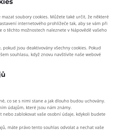
kies
mazat soubory cookies. Můžete také určit, že některé
astavení internetového prohlížeče tak, aby se vám při
ace o těchto možnostech naleznete v Nápovědě vašeho
 pokud jsou deaktivovány všechny cookies. Pokud
ašem souhlasu, když znovu navštívíte naše webové
jů
né, co se s nimi stane a jak dlouho budou uchovány.
bním údajům, které jsou nám známy.
it nebo zablokovat vaše osobní údaje, kdykoli budete
jů, máte právo tento souhlas odvolat a nechat vaše