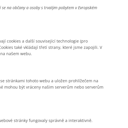
jí se na občany a osoby s trvalým pobytem v Evropském
ají cookies a další související technologie (pro
kies také vkládají třetí strany, které jsme zapojili. V
s na našem webu.
u se stránkami tohoto webu a uložen prohlížečem na
ožené mohou být vráceny našim serverům nebo serverům
webové stránky fungovaly správně a interaktivně.