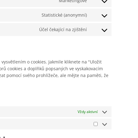
Marketingové
Statistické (anonymní)
Účel čekající na zjištění
ysvětlením o cookies. Jakmile kliknete na "Uložit
uborů cookies a doplňků popsaných ve vyskakovacím
zat pomocí svého prohlížeče, ale mějte na paměti, že
Vždy aktivní